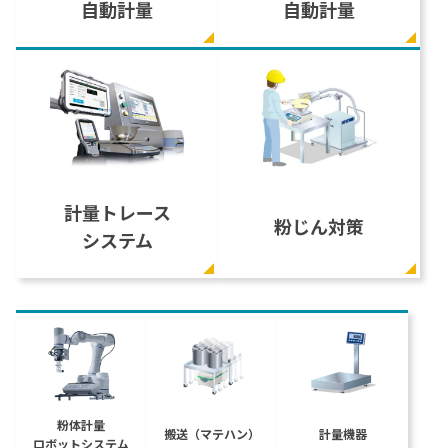
会社概要
自動計量
自動計量
医薬品
充填
計量自動化検討プロセス
選ばれる理由
化粧品
自動計量（粉・液）主要パーツ
粉体テストサービス
樹脂
計量用語辞典
トナー
塗料
計量実績
原料一覧
納入先一覧（業界別）
計量トレース
粉じん対策
海外実績一覧
システム
粉体計量
搬送（マテハン）
計量機器
ロボットシステム