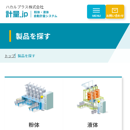
ハカルプラス株式会社
お問い合わせ
MENU
製品を探す
製品を探す
トップ
製品を探す
製品を探す一覧
業界から探す
粉体自動計量
業界から探す一覧
はじめての方へ
液体自動計量
計量トレースシステム
化学
粉じん対策
はじめての方へ一覧
会社情報
電子部品
粉体計量ロボットシステム
電池
計量事業のご紹介
搬送（マテハン）
ゴム
会社情報
CLOSE
計量機器
粉体
液体
食品
自動化検討プロセス
計量制御