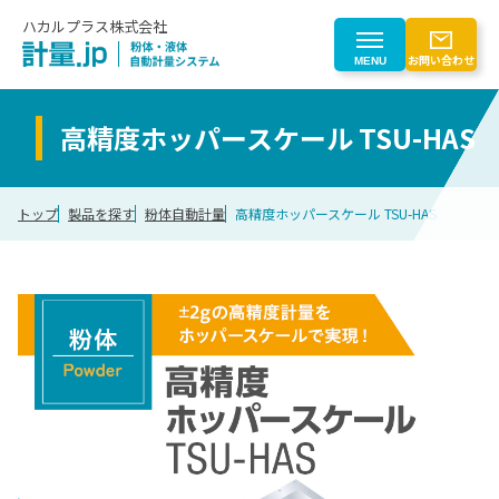
ハカルプラス株式会社
お問い合わせ
MENU
高精度ホッパースケール TSU-HAS
製品を探す
トップ
製品を探す
粉体自動計量
高精度ホッパースケール TSU-HAS
製品を探す一覧
業界から探す
粉体自動計量
業界から探す一覧
はじめての方へ
液体自動計量
計量トレースシステム
化学
粉じん対策
はじめての方へ一覧
会社情報
電子部品
粉体計量ロボットシステム
電池
計量事業のご紹介
搬送（マテハン）
ゴム
会社情報
CLOSE
計量機器
食品
自動化検討プロセス
計量制御