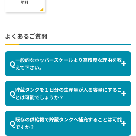
塗料
よくあるご質問
一般的なホッパースケールより高精度な理由を教
えて下さい。
ロードセル式の精度保証は、1/2000程度ですが、
電子台秤を使用することで1/5000が可能になりま
す。
貯蔵タンクを１日分の生産量が入る容量にするこ
とは可能でしょうか？
希望されるタンク容量に変更可能か検討致します。
既存の供給機で貯蔵タンクへ補充することは可能
ですか？
既存の供給機との取り合いをカスタム設計します。