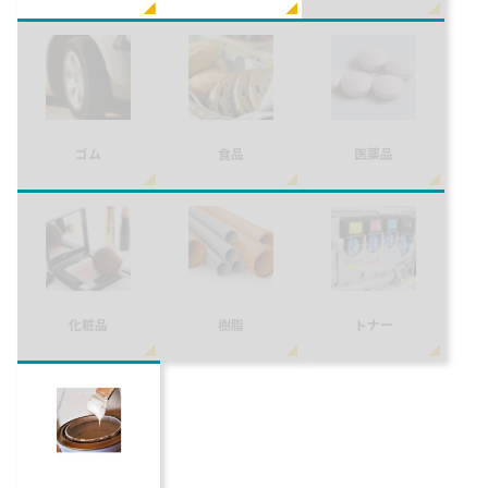
ゴム
食品
医薬品
化粧品
樹脂
トナー