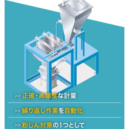
会社概要
医薬品
充填
計量自動化検討プロセス
選ばれる理由
化粧品
自動計量（粉・液）主要パーツ
粉体テストサービス
樹脂
計量用語辞典
トナー
塗料
計量実績
原料一覧
納入先一覧（業界別）
海外実績一覧