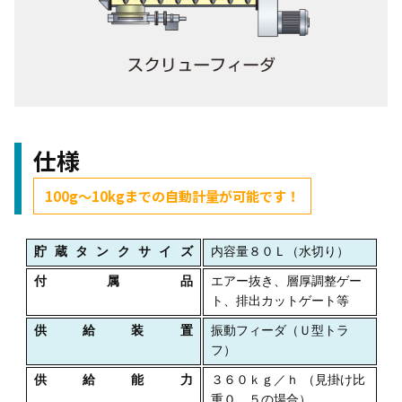
仕様
100g～10kgまでの自動計量が可能です！
貯蔵タンクサイズ
内容量８０Ｌ（水切り）
付属品
エアー抜き、層厚調整ゲー
ト、排出カットゲート等
供給装置
振動フィーダ（Ｕ型トラ
フ）
供給能力
３６０ｋｇ／ｈ （見掛け比
重０．５の場合）