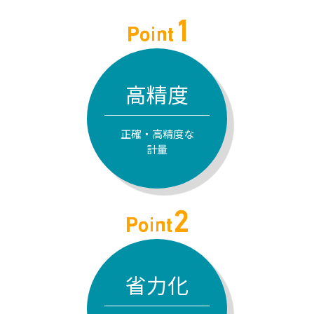
高精度
正確・高精度な
計量
省力化