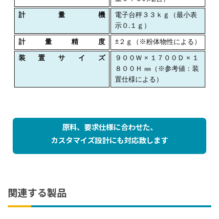
計量機
電子台秤３３ｋｇ（最小表
示０.１ｇ）
計量精度
±２ｇ（※粉体物性による）
装置サイズ
９００Ｗ × １７００Ｄ × １
８００Ｈ ㎜（※参考値：装
置仕様による）
原料、要求仕様に合わせた、
カスタマイズ設計にも対応致します
関連する製品