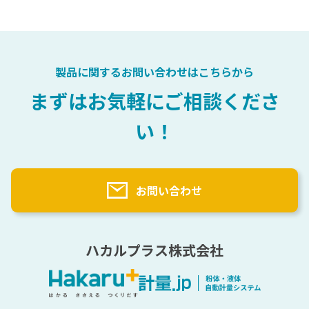
会社概要
医薬品
充填
計量自動化検討プロセス
選ばれる理由
化粧品
自動計量（粉・液）主要パーツ
粉体テストサービス
樹脂
計量用語辞典
トナー
製品に関するお問い合わせはこちらから
塗料
計量実績
まずはお気軽にご相談くださ
原料一覧
い！
納入先一覧（業界別）
海外実績一覧
お問い合わせ
ハカルプラス株式会社