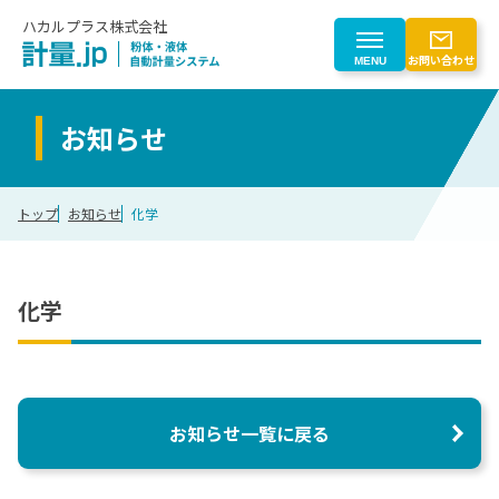
ハカルプラス株式会社
お問い合わせ
MENU
お知らせ
製品を探す
トップ
お知らせ
化学
製品を探す一覧
業界から探す
粉体自動計量
業界から探す一覧
化学
はじめての方へ
液体自動計量
計量トレースシステム
化学
粉じん対策
はじめての方へ一覧
会社情報
電子部品
粉体計量ロボットシステム
電池
計量事業のご紹介
お知らせ一覧に戻る
搬送（マテハン）
ゴム
会社情報
CLOSE
計量機器
食品
自動化検討プロセス
計量制御