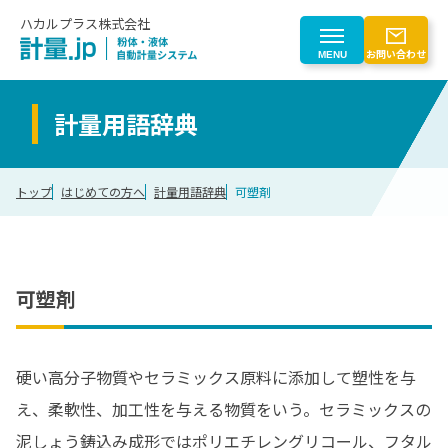
ハカルプラス株式会社
お問い合わせ
MENU
計量用語辞典
製品を探す
トップ
はじめての方へ
計量用語辞典
可塑剤
製品を探す一覧
業界から探す
粉体自動計量
業界から探す一覧
はじめての方へ
液体自動計量
可塑剤
計量トレースシステム
化学
粉じん対策
はじめての方へ一覧
会社情報
電子部品
粉体計量ロボットシステム
電池
硬い高分子物質やセラミックス原料に添加して塑性を与
計量事業のご紹介
搬送（マテハン）
ゴム
会社情報
CLOSE
え、柔軟性、加工性を与える物質をいう。セラミックスの
計量機器
食品
自動化検討プロセス
泥しょう鋳込み成形ではポリエチレングリコール、フタル
計量制御