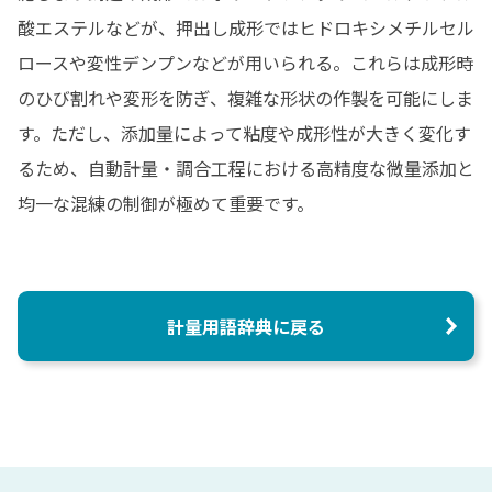
会社概要
医薬品
酸エステルなどが、押出し成形ではヒドロキシメチルセル
充填
計量自動化検討プロセス
選ばれる理由
化粧品
自動計量（粉・液）主要パーツ
粉体テストサービス
ロースや変性デンプンなどが用いられる。これらは成形時
樹脂
計量用語辞典
のひび割れや変形を防ぎ、複雑な形状の作製を可能にしま
トナー
す。ただし、添加量によって粘度や成形性が大きく変化す
塗料
計量実績
るため、自動計量・調合工程における高精度な微量添加と
原料一覧
均一な混練の制御が極めて重要です。
納入先一覧（業界別）
海外実績一覧
計量用語辞典に戻る