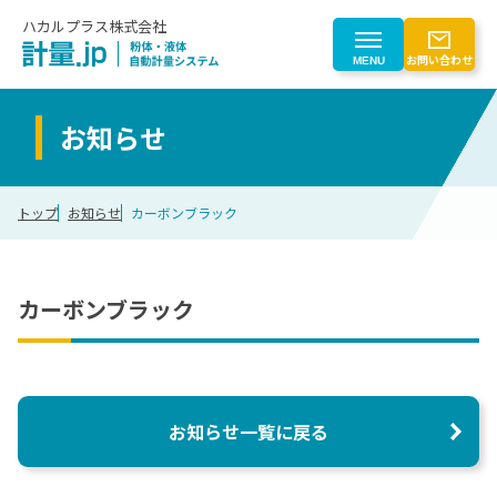
ハカルプラス株式会社
お問い合わせ
MENU
お知らせ
製品を探す
トップ
お知らせ
カーボンブラック
製品を探す一覧
業界から探す
粉体自動計量
業界から探す一覧
カーボンブラック
はじめての方へ
液体自動計量
計量トレースシステム
化学
粉じん対策
はじめての方へ一覧
会社情報
電子部品
粉体計量ロボットシステム
電池
計量事業のご紹介
お知らせ一覧に戻る
搬送（マテハン）
ゴム
会社情報
CLOSE
計量機器
食品
自動化検討プロセス
計量制御