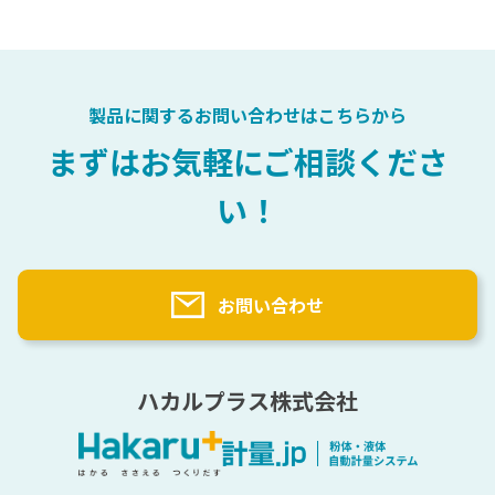
会社概要
医薬品
充填
計量自動化検討プロセス
選ばれる理由
化粧品
自動計量（粉・液）主要パーツ
粉体テストサービス
樹脂
計量用語辞典
トナー
製品に関するお問い合わせはこちらから
塗料
計量実績
まずはお気軽にご相談くださ
原料一覧
い！
納入先一覧（業界別）
海外実績一覧
お問い合わせ
ハカルプラス株式会社