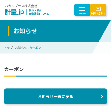
ハカルプラス株式会社
お問い合わせ
MENU
お知らせ
製品を探す
トップ
お知らせ
カーボン
製品を探す一覧
業界から探す
粉体自動計量
業界から探す一覧
カーボン
はじめての方へ
液体自動計量
計量トレースシステム
化学
粉じん対策
はじめての方へ一覧
会社情報
電子部品
粉体計量ロボットシステム
電池
計量事業のご紹介
お知らせ一覧に戻る
搬送（マテハン）
ゴム
会社情報
CLOSE
計量機器
食品
自動化検討プロセス
計量制御