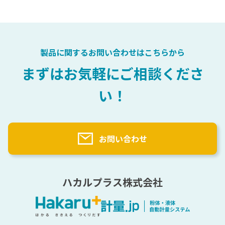
会社概要
医薬品
充填
計量自動化検討プロセス
選ばれる理由
化粧品
自動計量（粉・液）主要パーツ
粉体テストサービス
樹脂
計量用語辞典
トナー
製品に関するお問い合わせはこちらから
塗料
計量実績
まずはお気軽にご相談くださ
原料一覧
い！
納入先一覧（業界別）
海外実績一覧
お問い合わせ
ハカルプラス株式会社