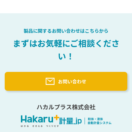
会社概要
医薬品
充填
計量自動化検討プロセス
選ばれる理由
化粧品
自動計量（粉・液）主要パーツ
粉体テストサービス
樹脂
計量用語辞典
トナー
製品に関するお問い合わせはこちらから
塗料
計量実績
まずはお気軽にご相談くださ
原料一覧
い！
納入先一覧（業界別）
海外実績一覧
お問い合わせ
ハカルプラス株式会社