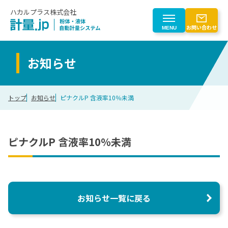
ハカルプラス株式会社
お問い合わせ
MENU
お知らせ
製品を探す
トップ
お知らせ
ピナクルP 含液率10％未満
製品を探す一覧
業界から探す
粉体自動計量
業界から探す一覧
ピナクルP 含液率10％未満
はじめての方へ
液体自動計量
計量トレースシステム
化学
粉じん対策
はじめての方へ一覧
会社情報
電子部品
粉体計量ロボットシステム
電池
計量事業のご紹介
お知らせ一覧に戻る
搬送（マテハン）
ゴム
会社情報
CLOSE
計量機器
食品
自動化検討プロセス
計量制御