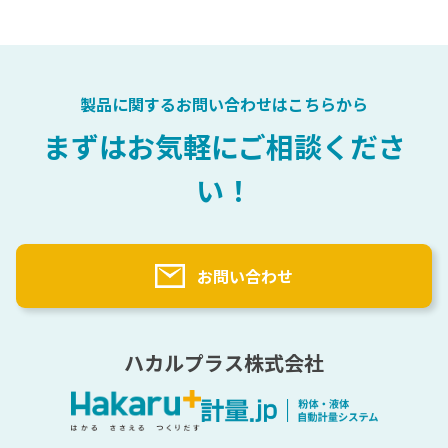
会社概要
医薬品
充填
計量自動化検討プロセス
選ばれる理由
化粧品
自動計量（粉・液）主要パーツ
粉体テストサービス
樹脂
計量用語辞典
トナー
製品に関するお問い合わせはこちらから
塗料
計量実績
まずはお気軽にご相談くださ
原料一覧
い！
納入先一覧（業界別）
海外実績一覧
お問い合わせ
ハカルプラス株式会社