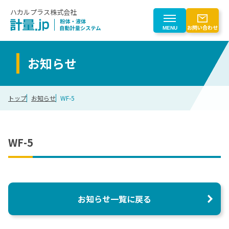
ハカルプラス株式会社
お問い合わせ
MENU
お知らせ
製品を探す
トップ
お知らせ
WF-5
製品を探す一覧
業界から探す
粉体自動計量
業界から探す一覧
WF-5
はじめての方へ
液体自動計量
計量トレースシステム
化学
粉じん対策
はじめての方へ一覧
会社情報
電子部品
粉体計量ロボットシステム
電池
計量事業のご紹介
お知らせ一覧に戻る
搬送（マテハン）
ゴム
会社情報
CLOSE
計量機器
食品
自動化検討プロセス
計量制御