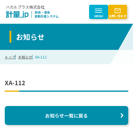
ハカルプラス株式会社
お問い合わせ
MENU
お知らせ
製品を探す
トップ
お知らせ
XA-112
製品を探す一覧
業界から探す
粉体自動計量
業界から探す一覧
XA-112
はじめての方へ
液体自動計量
計量トレースシステム
化学
粉じん対策
はじめての方へ一覧
会社情報
電子部品
粉体計量ロボットシステム
電池
計量事業のご紹介
お知らせ一覧に戻る
搬送（マテハン）
ゴム
会社情報
CLOSE
計量機器
食品
自動化検討プロセス
計量制御