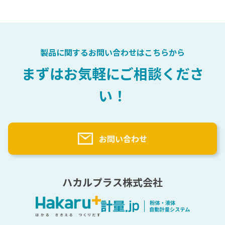
会社概要
医薬品
充填
計量自動化検討プロセス
選ばれる理由
化粧品
自動計量（粉・液）主要パーツ
粉体テストサービス
樹脂
計量用語辞典
トナー
製品に関するお問い合わせはこちらから
塗料
計量実績
まずはお気軽にご相談くださ
原料一覧
い！
納入先一覧（業界別）
海外実績一覧
お問い合わせ
ハカルプラス株式会社